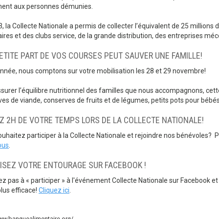
ment aux personnes démunies.
, la Collecte Nationale a permis de collecter l’équivalent de 25 millions
ires et des clubs service, de la grande distribution, des entreprises mé
ETITE PART DE VOS COURSES PEUT SAUVER UNE FAMILLE!
nnée, nous comptons sur votre mobilisation les 28 et 29 novembre!
surer l’équilibre nutritionnel des familles que nous accompagnons, cet
es de viande, conserves de fruits et de légumes, petits pots pour bébés, 
Z 2H DE VOTRE TEMPS LORS DE LA COLLECTE NATIONALE!
uhaitez participer à la Collecte Nationale et rejoindre nos bénévoles?
ous
.
ISEZ VOTRE ENTOURAGE SUR FACEBOOK !
ez pas à « participer » à l'événement Collecte Nationale sur Facebook et 
plus efficace!
Cliquez ici
.
www.banquealimentaire.org/