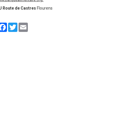
U Route de Castres
Flourens
artager
Facebook
Twitter
Email