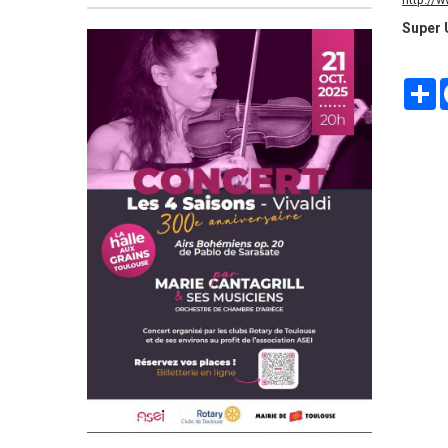
Super 
P