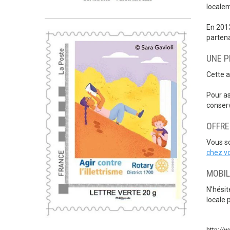
locale
En 2013
partena
UNE P
Cette a
Pour as
conserv
OFFRE
Vous so
chez v
MOBIL
N’hésit
locale 
http://