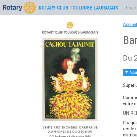
ROTARY CLUB TOULOUSE LAURAGAIS
Page 
Accueil
Ba
Du 
Ajou
Super U
Comme 
votre m
UN RE
Chaque 
rendez-
distrib