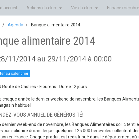
d'accueil
Actions du club
Vie du club
Espace membr
Agenda
Banque alimentaire 2014
nque alimentaire 2014
28/11/2014
au 29/11/2014
à 00:00
ter au calendrier
 Route de Castres - Flourens
Durée : 2 jours
chaque année le dernier weekend de novembre, les Banques Alimentai
agasin habituel !
NDEZ-VOUS ANNUEL DE GÉNÉROSITÉ!
dernier week-end de novembre, les Banques Alimentaires sollicitent le g
vous solidaire durant lequel quelques 125.000 bénévoles collectent de
ution en France. Chaque produit est redistribué dans le département où il 