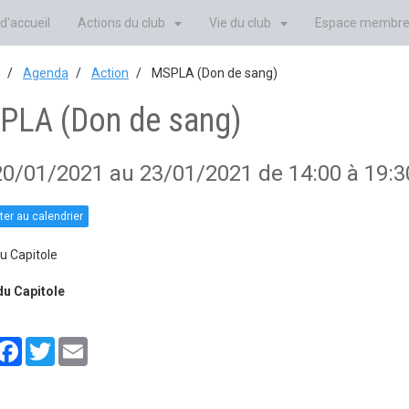
d'accueil
Actions du club
Vie du club
Espace membr
Agenda
Action
MSPLA (Don de sang)
PLA (Don de sang)
20/01/2021
au 23/01/2021
de 14:00
à 19:3
ter au calendrier
u Capitole
du Capitole
artager
Facebook
Twitter
Email